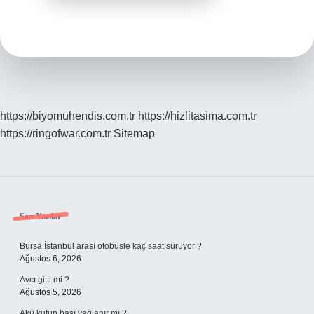
https://biyomuhendis.com.tr
https://hizlitasima.com.tr
https://ringofwar.com.tr
Sitemap
Sidebar
Son Yazılar
Bursa İstanbul arası otobüsle kaç saat sürüyor ?
Ağustos 6, 2026
Avcı gitti mi ?
Ağustos 5, 2026
Akü kutup başı yağlanır mı ?