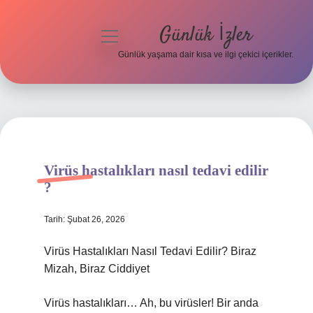
Günlük İzler
menüyü
aç
Günlük yaşama dair kısa ve ilgi çekici içerikler.
Anasayfa
Gizlilik Politikası
Yasal Uyarı
Virüs hastalıkları nasıl tedavi edilir
Hakkımızda
?
Tarih: Şubat 26, 2026
Virüs Hastalıkları Nasıl Tedavi Edilir? Biraz
Mizah, Biraz Ciddiyet
Virüs hastalıkları… Ah, bu virüsler! Bir anda