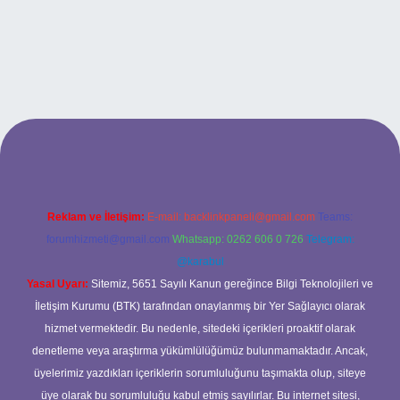
giris.org
Reklam ve İletişim:
E-mail:
backlinkpaneli@gmail.com
Teams:
forumhizmeti@gmail.com
Whatsapp: 0262 606 0 726
Telegram:
@karabul
Yasal Uyarı:
Sitemiz, 5651 Sayılı Kanun gereğince Bilgi Teknolojileri ve
İletişim Kurumu (BTK) tarafından onaylanmış bir Yer Sağlayıcı olarak
hizmet vermektedir. Bu nedenle, sitedeki içerikleri proaktif olarak
denetleme veya araştırma yükümlülüğümüz bulunmamaktadır. Ancak,
üyelerimiz yazdıkları içeriklerin sorumluluğunu taşımakta olup, siteye
üye olarak bu sorumluluğu kabul etmiş sayılırlar. Bu internet sitesi,