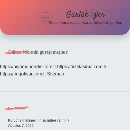
Günlük İzler
menüyü
aç
Günlük yaşama dair kısa ve ilgi çekici içerikler.
Anasayfa
Gizlilik Politikası
Etiket:
Nerenin güreşi meşhur
Yasal Uyarı
https://biyomuhendis.com.tr
https://hizlitasima.com.tr
https://ringofwar.com.tr
Sitemap
Hakkımızda
Sidebar
Son Yazılar
Kurutma makinesinin su gideri var mı ?
Ağustos 7, 2026