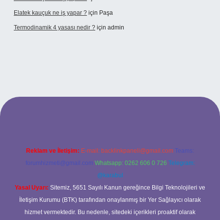
Elatek kauçuk ne iş yapar ?
için
Paşa
Termodinamik 4 yasası nedir ?
için
admin
ir mi
elexbetgiris.org
Reklam ve İletişim:
E-mail:
backlinkpaneli@gmail.com
Teams:
forumhizmeti@gmail.com
Whatsapp: 0262 606 0 726
Telegram:
@karabul
Yasal Uyarı:
Sitemiz, 5651 Sayılı Kanun gereğince Bilgi Teknolojileri ve
İletişim Kurumu (BTK) tarafından onaylanmış bir Yer Sağlayıcı olarak
hizmet vermektedir. Bu nedenle, sitedeki içerikleri proaktif olarak