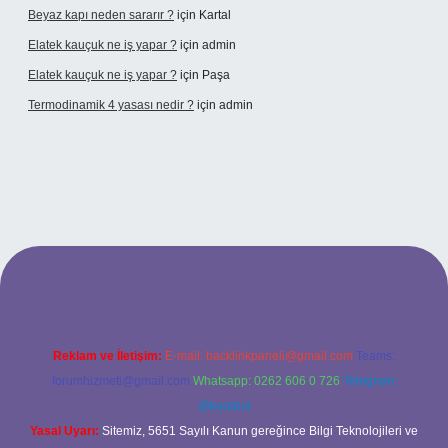
Beyaz kapı neden sararır ?
için
Kartal
Elatek kauçuk ne iş yapar ?
için
admin
Elatek kauçuk ne iş yapar ?
için
Paşa
Termodinamik 4 yasası nedir ?
için
admin
g
Reklam ve İletişim:
E-mail:
backlinkpaneli@gmail.com
Teams:
forumhizmeti@gmail.com
Whatsapp: 0262 606 0 726
Telegram:
@karabul
Yasal Uyarı:
Sitemiz, 5651 Sayılı Kanun gereğince Bilgi Teknolojileri ve