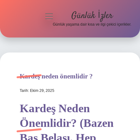
Günlük İzler
menüyü
aç
Günlük yaşama dair kısa ve ilgi çekici içerikler.
Anasayfa
Gizlilik Politikası
Yasal Uyarı
Kardeş neden önemlidir ?
Hakkımızda
Tarih: Ekim 29, 2025
Kardeş Neden
Önemlidir? (Bazen
Baş Belası, Hep