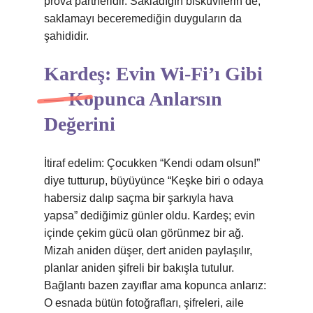
prova partneridir. Sakladığın bisküvilerin de,
saklamayı beceremediğin duyguların da
şahididir.
Kardeş: Evin Wi-Fi’ı Gibi
— Kopunca Anlarsın
Değerini
İtiraf edelim: Çocukken “Kendi odam olsun!”
diye tutturup, büyüyünce “Keşke biri o odaya
habersiz dalıp saçma bir şarkıyla hava
yapsa” dediğimiz günler oldu. Kardeş; evin
içinde çekim gücü olan görünmez bir ağ.
Mizah aniden düşer, dert aniden paylaşılır,
planlar aniden şifreli bir bakışla tutulur.
Bağlantı bazen zayıflar ama kopunca anlarız:
O esnada bütün fotoğrafları, şifreleri, aile