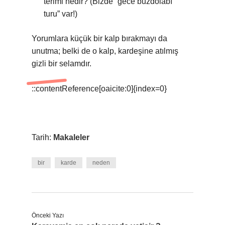
terimi nedir? (Bizde “gece buzdolabı
turu” var!)
Yorumlara küçük bir kalp bırakmayı da
unutma; belki de o kalp, kardeşine atılmış
gizli bir selamdır.
::contentReference[oaicite:0]{index=0}
Tarih:
Makaleler
bir
karde
neden
Önceki Yazı