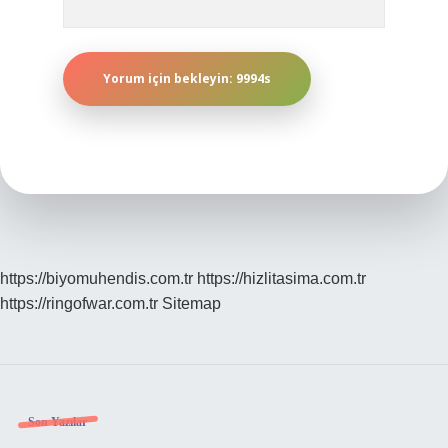
https://biyomuhendis.com.tr
https://hizlitasima.com.tr
https://ringofwar.com.tr
Sitemap
Sidebar
Son Yazılar