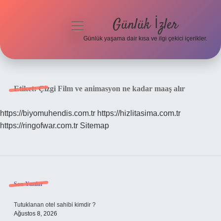
Günlük İzler
menüyü
aç
Günlük yaşama dair kısa ve ilgi çekici içerikler.
Anasayfa
Gizlilik Politikası
Etiket:
Çizgi Film ve animasyon ne kadar maaş alır
Yasal Uyarı
https://biyomuhendis.com.tr
https://hizlitasima.com.tr
https://ringofwar.com.tr
Sitemap
Hakkımızda
Sidebar
Son Yazılar
Tutuklanan otel sahibi kimdir ?
Ağustos 8, 2026