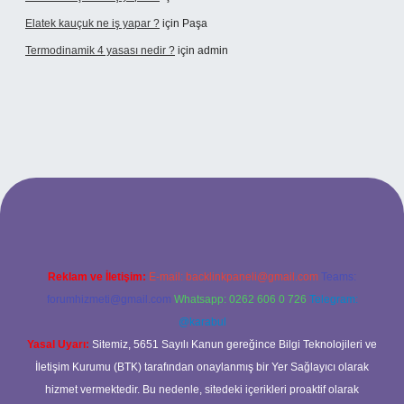
Elatek kauçuk ne iş yapar ?
için
Paşa
Termodinamik 4 yasası nedir ?
için
admin
ir mi
elexbetgiris.org
Reklam ve İletişim:
E-mail:
backlinkpaneli@gmail.com
Teams:
forumhizmeti@gmail.com
Whatsapp: 0262 606 0 726
Telegram:
@karabul
Yasal Uyarı:
Sitemiz, 5651 Sayılı Kanun gereğince Bilgi Teknolojileri ve
İletişim Kurumu (BTK) tarafından onaylanmış bir Yer Sağlayıcı olarak
hizmet vermektedir. Bu nedenle, sitedeki içerikleri proaktif olarak