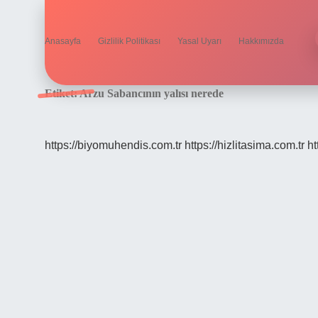
Anasayfa
Gizlilik Politikası
Yasal Uyarı
Hakkımızda
Etiket:
Arzu Sabancının yalısı nerede
https://biyomuhendis.com.tr
https://hizlitasima.com.tr
ht