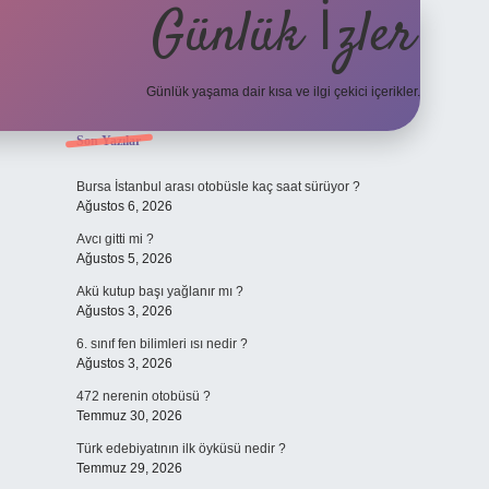
Günlük İzler
Günlük yaşama dair kısa ve ilgi çekici içerikler.
Sidebar
Son Yazılar
hiltonbet yeni giriş
betexper güvenilir mi
elexbet
Bursa İstanbul arası otobüsle kaç saat sürüyor ?
Ağustos 6, 2026
Avcı gitti mi ?
Ağustos 5, 2026
Akü kutup başı yağlanır mı ?
Ağustos 3, 2026
6. sınıf fen bilimleri ısı nedir ?
Ağustos 3, 2026
472 nerenin otobüsü ?
Temmuz 30, 2026
Türk edebiyatının ilk öyküsü nedir ?
Temmuz 29, 2026