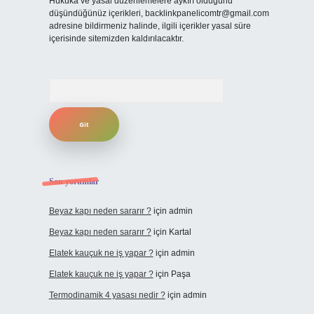
Hukuka ve yasal düzenlemelere aykırı olduğunu
düşündüğünüz içerikleri,
backlinkpanelicomtr@gmail.com
adresine bildirmeniz halinde, ilgili içerikler yasal süre
içerisinde sitemizden kaldırılacaktır.
Arama
Son yorumlar
Beyaz kapı neden sararır ?
için
admin
Beyaz kapı neden sararır ?
için
Kartal
Elatek kauçuk ne iş yapar ?
için
admin
Elatek kauçuk ne iş yapar ?
için
Paşa
Termodinamik 4 yasası nedir ?
için
admin