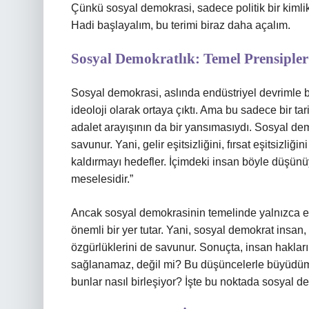
Çünkü sosyal demokrasi, sadece politik bir kimlik
Hadi başlayalım, bu terimi biraz daha açalım.
Sosyal Demokratlık: Temel Prensipler
Sosyal demokrasi, aslında endüstriyel devrimle bi
ideoloji olarak ortaya çıktı. Ama bu sadece bir ta
adalet arayışının da bir yansımasıydı. Sosyal dem
savunur. Yani, gelir eşitsizliğini, fırsat eşitsizli
kaldırmayı hedefler. İçimdeki insan böyle düşünüyor
meselesidir.”
Ancak sosyal demokrasinin temelinde yalnızca eş
önemli bir yer tutar. Yani, sosyal demokrat insan
özgürlüklerini de savunur. Sonuçta, insan hakla
sağlanamaz, değil mi? Bu düşüncelerle büyüdüm. Bi
bunlar nasıl birleşiyor? İşte bu noktada sosyal d