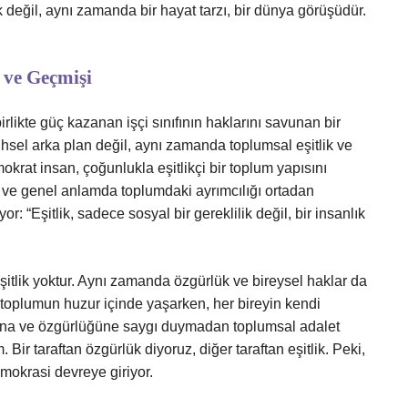
 değil, aynı zamanda bir hayat tarzı, bir dünya görüşüdür.
 ve Geçmişi
rlikte güç kazanan işçi sınıfının haklarını savunan bir
rihsel arka plan değil, aynı zamanda toplumsal eşitlik ve
okrat insan, çoğunlukla eşitlikçi bir toplum yapısını
ğini ve genel anlamda toplumdaki ayrımcılığı ortadan
: “Eşitlik, sadece sosyal bir gereklilik değil, bir insanlık
itlik yoktur. Aynı zamanda özgürlük ve bireysel haklar da
, toplumun huzur içinde yaşarken, her bireyin kendi
rına ve özgürlüğüne saygı duymadan toplumsal adalet
r taraftan özgürlük diyoruz, diğer taraftan eşitlik. Peki,
emokrasi devreye giriyor.