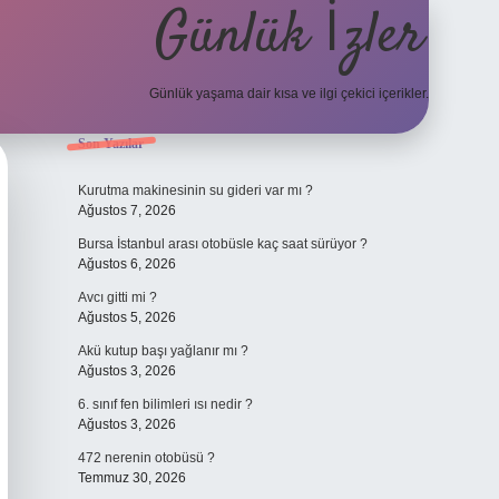
Günlük İzler
Günlük yaşama dair kısa ve ilgi çekici içerikler.
Sidebar
Son Yazılar
hiltonbet yeni giriş
betexper güvenilir mi
elexbetgir
Kurutma makinesinin su gideri var mı ?
Ağustos 7, 2026
Bursa İstanbul arası otobüsle kaç saat sürüyor ?
Ağustos 6, 2026
Avcı gitti mi ?
Ağustos 5, 2026
Akü kutup başı yağlanır mı ?
Ağustos 3, 2026
6. sınıf fen bilimleri ısı nedir ?
Ağustos 3, 2026
472 nerenin otobüsü ?
Temmuz 30, 2026