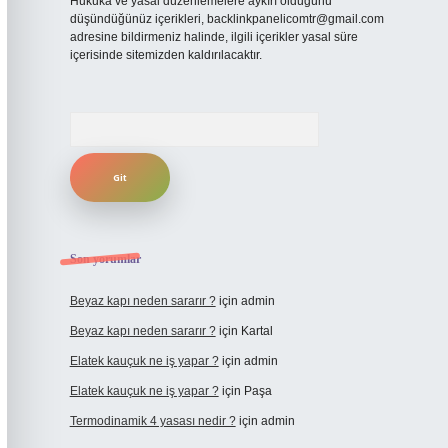
Hukuka ve yasal düzenlemelere aykırı olduğunu
düşündüğünüz içerikleri,
backlinkpanelicomtr@gmail.com
adresine bildirmeniz halinde, ilgili içerikler yasal süre
içerisinde sitemizden kaldırılacaktır.
Arama
Son yorumlar
Beyaz kapı neden sararır ?
için
admin
Beyaz kapı neden sararır ?
için
Kartal
Elatek kauçuk ne iş yapar ?
için
admin
Elatek kauçuk ne iş yapar ?
için
Paşa
Termodinamik 4 yasası nedir ?
için
admin