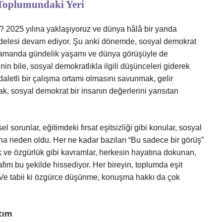
Toplumundaki Yeri
 2025 yılına yaklaşıyoruz ve dünya hâlâ bir yanda
ücadelesi devam ediyor. Şu anki dönemde, sosyal demokrat
nı zamanda gündelik yaşamı ve dünya görüşüyle de
nin bile, sosyal demokratlıkla ilgili düşünceleri giderek
aletli bir çalışma ortamı olmasını savunmak, gelir
ak, sosyal demokrat bir insanın değerlerini yansıtan
 sorunlar, eğitimdeki fırsat eşitsizliği gibi konular, sosyal
na neden oldu. Her ne kadar bazıları “Bu sadece bir görüş”
ik ve özgürlük gibi kavramlar, herkesin hayatına dokunan,
afım bu şekilde hissediyor. Her bireyin, toplumda eşit
. Ve tabii ki özgürce düşünme, konuşma hakkı da çok
tım