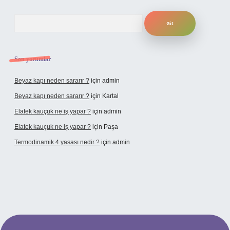
Arama
Son yorumlar
Beyaz kapı neden sararır ?
için
admin
Beyaz kapı neden sararır ?
için
Kartal
Elatek kauçuk ne iş yapar ?
için
admin
Elatek kauçuk ne iş yapar ?
için
Paşa
Termodinamik 4 yasası nedir ?
için
admin
iris.org