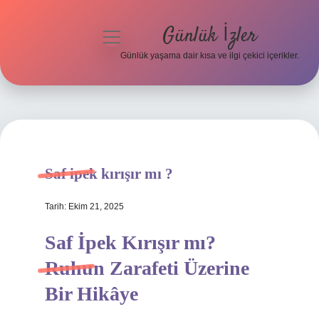
Günlük İzler
menüyü
aç
Günlük yaşama dair kısa ve ilgi çekici içerikler.
Anasayfa
Gizlilik Politikası
Yasal Uyarı
Saf ipek kırışır mı ?
Hakkımızda
Tarih: Ekim 21, 2025
Saf İpek Kırışır mı?
Ruhun Zarafeti Üzerine
Bir Hikâye