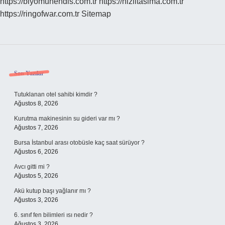
https://biyomuhendis.com.tr
https://hizlitasima.com.tr
https://ringofwar.com.tr
Sitemap
Sidebar
Son Yazılar
Tutuklanan otel sahibi kimdir ?
Ağustos 8, 2026
Kurutma makinesinin su gideri var mı ?
Ağustos 7, 2026
Bursa İstanbul arası otobüsle kaç saat sürüyor ?
Ağustos 6, 2026
Avcı gitti mi ?
Ağustos 5, 2026
Akü kutup başı yağlanır mı ?
Ağustos 3, 2026
6. sınıf fen bilimleri ısı nedir ?
Ağustos 3, 2026