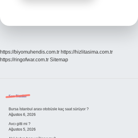
https://biyomuhendis.com.tr
https://hizlitasima.com.tr
https://ringofwar.com.tr
Sitemap
Sidebar
Son Yazılar
Bursa İstanbul arası otobüsle kaç saat sürüyor ?
Ağustos 6, 2026
Avcı gitti mi ?
Ağustos 5, 2026