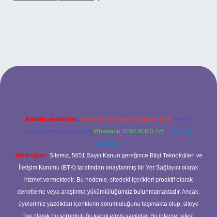
.org
Reklam ve İletişim:
E-mail:
backlinkpaneli@gmail.com
Teams:
forumhizmeti@gmail.com
Whatsapp: 0262 606 0 726
Telegram:
@karabul
Yasal Uyarı:
Sitemiz, 5651 Sayılı Kanun gereğince Bilgi Teknolojileri ve
İletişim Kurumu (BTK) tarafından onaylanmış bir Yer Sağlayıcı olarak
hizmet vermektedir. Bu nedenle, sitedeki içerikleri proaktif olarak
denetleme veya araştırma yükümlülüğümüz bulunmamaktadır. Ancak,
üyelerimiz yazdıkları içeriklerin sorumluluğunu taşımakta olup, siteye
üye olarak bu sorumluluğu kabul etmiş sayılırlar. Bu internet sitesi,