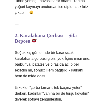
“anne yemeği” havası sarar ortamı. Yanına
yoğurt koymayı unutursan ise diplomatik kriz
çıkabilir.
—
2. Karalahana Çorbası – Şifa
Deposu
Soğuk kış günlerinde bir kase sıcak
karalahana çorbası gibisi yok. İçine mısır unu,
barbunya, patates ve biraz da acı biber
ekledin mi, sonuç: Hem bağışıklık kalkanı
hem de mide dostu.
Erkekler “çorba tamam, tek başına yeter”
derken, kadınlar “yanına bir de turşu koyalım”
diyerek sofrayı zenginleştirir.