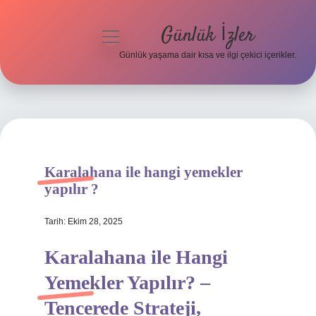
Günlük İzler
menüyü
aç
Günlük yaşama dair kısa ve ilgi çekici içerikler.
Anasayfa
Gizlilik Politikası
Yasal Uyarı
Karalahana ile hangi yemekler
Hakkımızda
yapılır ?
Tarih: Ekim 28, 2025
Karalahana ile Hangi
Yemekler Yapılır? –
Tencerede Strateji,