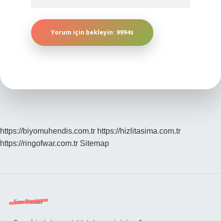
https://biyomuhendis.com.tr
https://hizlitasima.com.tr
https://ringofwar.com.tr
Sitemap
Sidebar
Son Yazılar