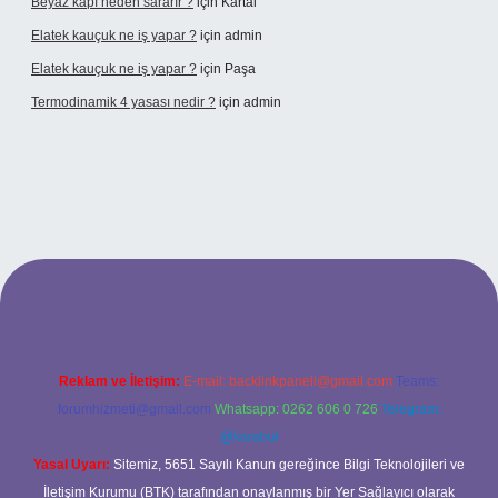
Beyaz kapı neden sararır ?
için
Kartal
Elatek kauçuk ne iş yapar ?
için
admin
Elatek kauçuk ne iş yapar ?
için
Paşa
Termodinamik 4 yasası nedir ?
için
admin
ltonbet yeni giriş
betexper güvenilir mi
elexbetgiris.org
Reklam ve İletişim:
E-mail:
backlinkpaneli@gmail.com
Teams:
forumhizmeti@gmail.com
Whatsapp: 0262 606 0 726
Telegram:
@karabul
Yasal Uyarı:
Sitemiz, 5651 Sayılı Kanun gereğince Bilgi Teknolojileri ve
İletişim Kurumu (BTK) tarafından onaylanmış bir Yer Sağlayıcı olarak