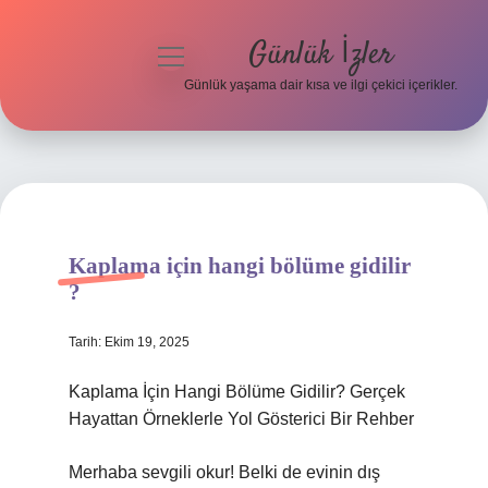
Günlük İzler
menüyü
aç
Günlük yaşama dair kısa ve ilgi çekici içerikler.
Anasayfa
Gizlilik Politikası
Yasal Uyarı
Kaplama için hangi bölüme gidilir
Hakkımızda
?
Tarih: Ekim 19, 2025
Kaplama İçin Hangi Bölüme Gidilir? Gerçek
Hayattan Örneklerle Yol Gösterici Bir Rehber
Merhaba sevgili okur! Belki de evinin dış