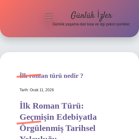
Günlük İzler
menüyü
aç
Günlük yaşama dair kısa ve ilgi çekici içerikler.
Anasayfa
Gizlilik Politikası
Yasal Uyarı
İlk roman türü nedir ?
Hakkımızda
Tarih: Ocak 11, 2026
İlk Roman Türü:
Geçmişin Edebiyatla
Örgülenmiş Tarihsel