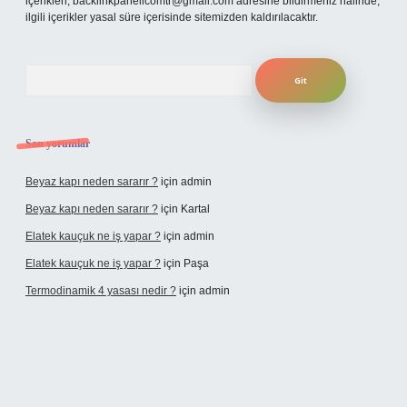
içerikleri,
backlinkpanelicomtr@gmail.com
adresine bildirmeniz halinde,
ilgili içerikler yasal süre içerisinde sitemizden kaldırılacaktır.
Arama
Son yorumlar
Beyaz kapı neden sararır ?
için
admin
Beyaz kapı neden sararır ?
için
Kartal
Elatek kauçuk ne iş yapar ?
için
admin
Elatek kauçuk ne iş yapar ?
için
Paşa
Termodinamik 4 yasası nedir ?
için
admin