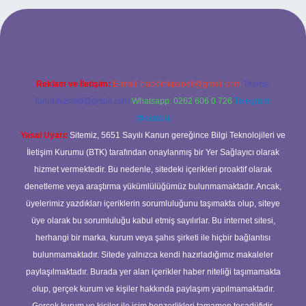
.org
Reklam ve İletişim:
E-mail:
backlinkpaneli@gmail.com
Teams:
forumhizmeti@gmail.com
Whatsapp: 0262 606 0 726
Telegram:
@karabul
Yasal Uyarı:
Sitemiz, 5651 Sayılı Kanun gereğince Bilgi Teknolojileri ve
İletişim Kurumu (BTK) tarafından onaylanmış bir Yer Sağlayıcı olarak
hizmet vermektedir. Bu nedenle, sitedeki içerikleri proaktif olarak
denetleme veya araştırma yükümlülüğümüz bulunmamaktadır. Ancak,
üyelerimiz yazdıkları içeriklerin sorumluluğunu taşımakta olup, siteye
üye olarak bu sorumluluğu kabul etmiş sayılırlar. Bu internet sitesi,
herhangi bir marka, kurum veya şahıs şirketi ile hiçbir bağlantısı
bulunmamaktadır. Sitede yalnızca kendi hazırladığımız makaleler
paylaşılmaktadır. Burada yer alan içerikler haber niteliği taşımamakta
olup, gerçek kurum ve kişiler hakkında paylaşım yapılmamaktadır.