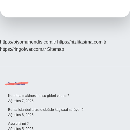
2
sezon
ne
zaman
gelecek
?
https://biyomuhendis.com.tr
https://hizlitasima.com.tr
https://ringofwar.com.tr
Sitemap
Sidebar
Son Yazılar
Kurutma makinesinin su gideri var mı ?
Ağustos 7, 2026
Bursa İstanbul arası otobüsle kaç saat sürüyor ?
Ağustos 6, 2026
Avcı gitti mi ?
Ağustos 5, 2026