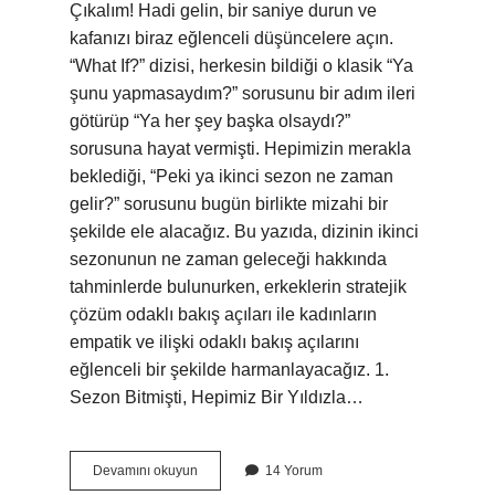
Çıkalım! Hadi gelin, bir saniye durun ve
kafanızı biraz eğlenceli düşüncelere açın.
“What If?” dizisi, herkesin bildiği o klasik “Ya
şunu yapmasaydım?” sorusunu bir adım ileri
götürüp “Ya her şey başka olsaydı?”
sorusuna hayat vermişti. Hepimizin merakla
beklediği, “Peki ya ikinci sezon ne zaman
gelir?” sorusunu bugün birlikte mizahi bir
şekilde ele alacağız. Bu yazıda, dizinin ikinci
sezonunun ne zaman geleceği hakkında
tahminlerde bulunurken, erkeklerin stratejik
çözüm odaklı bakış açıları ile kadınların
empatik ve ilişki odaklı bakış açılarını
eğlenceli bir şekilde harmanlayacağız. 1.
Sezon Bitmişti, Hepimiz Bir Yıldızla…
What
Devamını okuyun
14 Yorum
If