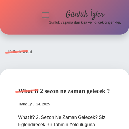
Günlük İzler
menüyü
aç
Günlük yaşama dair kısa ve ilgi çekici içerikler.
Anasayfa
Gizlilik Politikası
Etiket:
what
Yasal Uyarı
Hakkımızda
What If 2 sezon ne zaman gelecek ?
Tarih: Eylül 24, 2025
What If? 2. Sezon Ne Zaman Gelecek? Sizi
Eğlendirecek Bir Tahmin Yolculuğuna