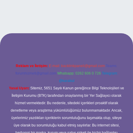
 mi
elexbetgiris.org
Reklam ve İletişim:
E-mail:
backlinkpaneli@gmail.com
Teams:
forumhizmeti@gmail.com
Whatsapp: 0262 606 0 726
Telegram:
@karabul
Yasal Uyarı:
Sitemiz, 5651 Sayılı Kanun gereğince Bilgi Teknolojileri ve
İletişim Kurumu (BTK) tarafından onaylanmış bir Yer Sağlayıcı olarak
hizmet vermektedir. Bu nedenle, sitedeki içerikleri proaktif olarak
denetleme veya araştırma yükümlülüğümüz bulunmamaktadır. Ancak,
üyelerimiz yazdıkları içeriklerin sorumluluğunu taşımakta olup, siteye
üye olarak bu sorumluluğu kabul etmiş sayılırlar. Bu internet sitesi,
herhangi bir marka, kurum veya şahıs şirketi ile hiçbir bağlantısı