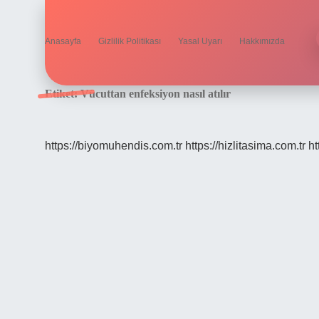
Anasayfa
Gizlilik Politikası
Yasal Uyarı
Hakkımızda
Etiket:
Vücuttan enfeksiyon nasıl atılır
https://biyomuhendis.com.tr
https://hizlitasima.com.tr
ht