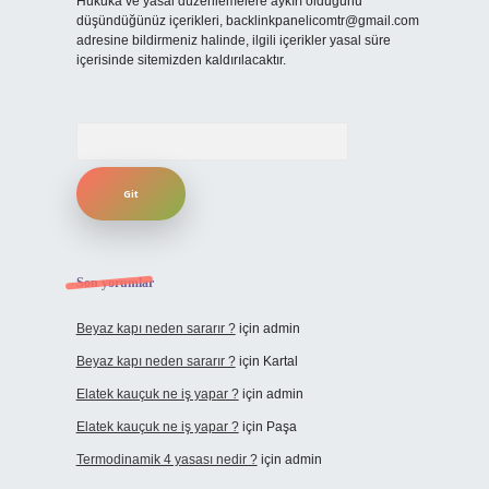
Hukuka ve yasal düzenlemelere aykırı olduğunu
düşündüğünüz içerikleri,
backlinkpanelicomtr@gmail.com
adresine bildirmeniz halinde, ilgili içerikler yasal süre
içerisinde sitemizden kaldırılacaktır.
Arama
Son yorumlar
Beyaz kapı neden sararır ?
için
admin
Beyaz kapı neden sararır ?
için
Kartal
Elatek kauçuk ne iş yapar ?
için
admin
Elatek kauçuk ne iş yapar ?
için
Paşa
Termodinamik 4 yasası nedir ?
için
admin