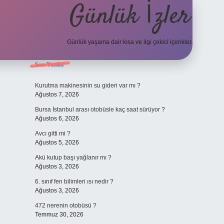
Günlük İzler
Günlük yaşama dair kısa ve ilgi çekici içerikler.
Sidebar
Son Yazılar
hiltonbet yeni giriş
betexper güvenilir mi
elexbet
Kurutma makinesinin su gideri var mı ?
Ağustos 7, 2026
Bursa İstanbul arası otobüsle kaç saat sürüyor ?
Ağustos 6, 2026
Avcı gitti mi ?
Ağustos 5, 2026
Akü kutup başı yağlanır mı ?
Ağustos 3, 2026
6. sınıf fen bilimleri ısı nedir ?
Ağustos 3, 2026
472 nerenin otobüsü ?
Temmuz 30, 2026