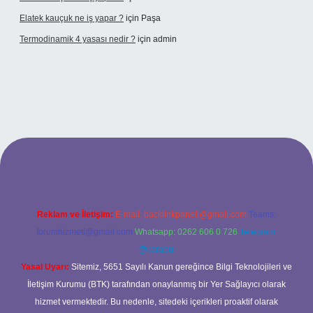
Elatek kauçuk ne iş yapar ?
için
Paşa
Termodinamik 4 yasası nedir ?
için
admin
iş
betexper güvenilir mi
elexbetgiris.org
Reklam ve İletişim:
E-mail:
backlinkpaneli@gmail.com
Teams:
forumhizmeti@gmail.com
Whatsapp: 0262 606 0 726
Telegram:
@karabul
Yasal Uyarı:
Sitemiz, 5651 Sayılı Kanun gereğince Bilgi Teknolojileri ve
İletişim Kurumu (BTK) tarafından onaylanmış bir Yer Sağlayıcı olarak
hizmet vermektedir. Bu nedenle, sitedeki içerikleri proaktif olarak