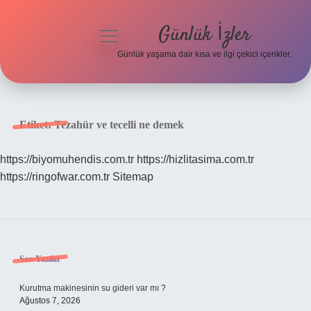
Günlük İzler
menüyü
aç
Günlük yaşama dair kısa ve ilgi çekici içerikler.
Anasayfa
Gizlilik Politikası
Etiket:
Tezahür ve tecelli ne demek
Yasal Uyarı
https://biyomuhendis.com.tr
https://hizlitasima.com.tr
https://ringofwar.com.tr
Sitemap
Hakkımızda
Sidebar
Son Yazılar
Kurutma makinesinin su gideri var mı ?
Ağustos 7, 2026