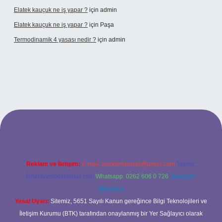
Elatek kauçuk ne iş yapar ?
için
admin
Elatek kauçuk ne iş yapar ?
için
Paşa
Termodinamik 4 yasası nedir ?
için
admin
ir mi
elexbetgiris.org
Reklam ve İletişim:
E-mail:
backlinkpaneli@gmail.com
Teams:
forumhizmeti@gmail.com
Whatsapp: 0262 606 0 726
Telegram:
@karabul
Yasal Uyarı:
Sitemiz, 5651 Sayılı Kanun gereğince Bilgi Teknolojileri ve
İletişim Kurumu (BTK) tarafından onaylanmış bir Yer Sağlayıcı olarak