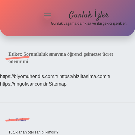
Günlük İzler
menüyü
aç
Günlük yaşama dair kısa ve ilgi çekici içerikler.
Anasayfa
Gizlilik Politikası
Etiket:
Sorumluluk sınavına öğrenci gelmezse ücret
ödenir mi
Yasal Uyarı
https://biyomuhendis.com.tr
https://hizlitasima.com.tr
Hakkımızda
https://ringofwar.com.tr
Sitemap
Sidebar
Son Yazılar
Tutuklanan otel sahibi kimdir ?