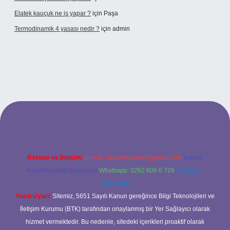
Elatek kauçuk ne iş yapar ?
için
Paşa
Termodinamik 4 yasası nedir ?
için
admin
ir mi
elexbetgiris.org
Reklam ve İletişim:
E-mail:
backlinkpaneli@gmail.com
Teams:
forumhizmeti@gmail.com
Whatsapp: 0262 606 0 726
Telegram:
@karabul
Yasal Uyarı:
Sitemiz, 5651 Sayılı Kanun gereğince Bilgi Teknolojileri ve
İletişim Kurumu (BTK) tarafından onaylanmış bir Yer Sağlayıcı olarak
hizmet vermektedir. Bu nedenle, sitedeki içerikleri proaktif olarak