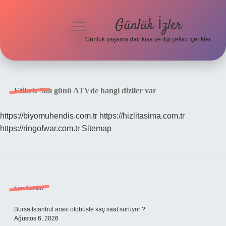
Günlük İzler
menüyü
aç
Günlük yaşama dair kısa ve ilgi çekici içerikler.
Anasayfa
Gizlilik Politikası
Etiket:
Salı günü ATVde hangi diziler var
Yasal Uyarı
https://biyomuhendis.com.tr
https://hizlitasima.com.tr
https://ringofwar.com.tr
Sitemap
Hakkımızda
Sidebar
Son Yazılar
Bursa İstanbul arası otobüsle kaç saat sürüyor ?
Ağustos 6, 2026