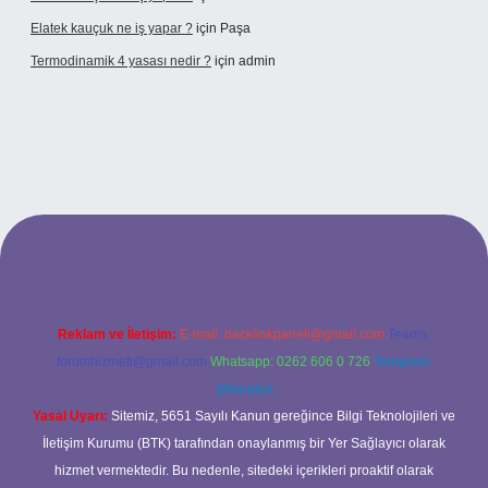
Elatek kauçuk ne iş yapar ?
için
Paşa
Termodinamik 4 yasası nedir ?
için
admin
ir mi
elexbetgiris.org
Reklam ve İletişim:
E-mail:
backlinkpaneli@gmail.com
Teams:
forumhizmeti@gmail.com
Whatsapp: 0262 606 0 726
Telegram:
@karabul
Yasal Uyarı:
Sitemiz, 5651 Sayılı Kanun gereğince Bilgi Teknolojileri ve
İletişim Kurumu (BTK) tarafından onaylanmış bir Yer Sağlayıcı olarak
hizmet vermektedir. Bu nedenle, sitedeki içerikleri proaktif olarak