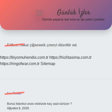
Günlük İzler
menüyü
aç
Günlük yaşama dair kısa ve ilgi çekici içerikler.
Anasayfa
Gizlilik Politikası
Etiket:
Sakız çiğnemek çeneyi düzeltir mi
Yasal Uyarı
https://biyomuhendis.com.tr
https://hizlitasima.com.tr
https://ringofwar.com.tr
Sitemap
Hakkımızda
Sidebar
Son Yazılar
Bursa İstanbul arası otobüsle kaç saat sürüyor ?
Ağustos 6, 2026