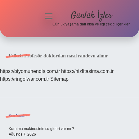
Günlük İzler
menüyü
aç
Günlük yaşama dair kısa ve ilgi çekici içerikler.
Anasayfa
Gizlilik Politikası
Etiket:
Profesör doktordan nasıl randevu alınır
Yasal Uyarı
https://biyomuhendis.com.tr
https://hizlitasima.com.tr
https://ringofwar.com.tr
Sitemap
Hakkımızda
Sidebar
Son Yazılar
Kurutma makinesinin su gideri var mı ?
Ağustos 7, 2026