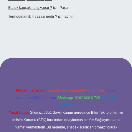
Elatek kauçuk ne iş yapar ?
için
Paşa
Termodinamik 4 yasası nedir ?
için
admin
ir mi
elexbetgiris.org
Reklam ve İletişim:
E-mail:
backlinkpaneli@gmail.com
Teams:
forumhizmeti@gmail.com
Whatsapp: 0262 606 0 726
Telegram:
@karabul
Yasal Uyarı:
Sitemiz, 5651 Sayılı Kanun gereğince Bilgi Teknolojileri ve
İletişim Kurumu (BTK) tarafından onaylanmış bir Yer Sağlayıcı olarak
hizmet vermektedir. Bu nedenle, sitedeki içerikleri proaktif olarak