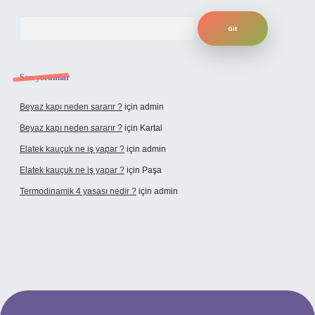
Arama
Son yorumlar
Beyaz kapı neden sararır ?
için
admin
Beyaz kapı neden sararır ?
için
Kartal
Elatek kauçuk ne iş yapar ?
için
admin
Elatek kauçuk ne iş yapar ?
için
Paşa
Termodinamik 4 yasası nedir ?
için
admin
r mi
elexbetgiris.org