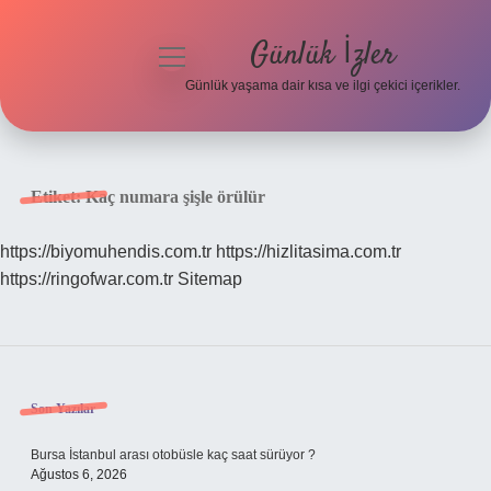
Günlük İzler
menüyü
aç
Günlük yaşama dair kısa ve ilgi çekici içerikler.
Anasayfa
Gizlilik Politikası
Etiket:
Kaç numara şişle örülür
Yasal Uyarı
https://biyomuhendis.com.tr
https://hizlitasima.com.tr
https://ringofwar.com.tr
Sitemap
Hakkımızda
Sidebar
Son Yazılar
Bursa İstanbul arası otobüsle kaç saat sürüyor ?
Ağustos 6, 2026