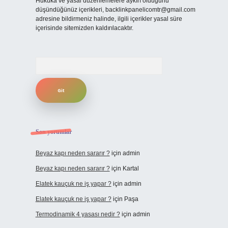
Hukuka ve yasal düzenlemelere aykırı olduğunu
düşündüğünüz içerikleri,
backlinkpanelicomtr@gmail.com
adresine bildirmeniz halinde, ilgili içerikler yasal süre
içerisinde sitemizden kaldırılacaktır.
Arama
Son yorumlar
Beyaz kapı neden sararır ?
için
admin
Beyaz kapı neden sararır ?
için
Kartal
Elatek kauçuk ne iş yapar ?
için
admin
Elatek kauçuk ne iş yapar ?
için
Paşa
Termodinamik 4 yasası nedir ?
için
admin