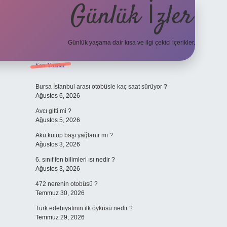
Günlük İzler
Günlük yaşama dair kısa ve ilgi çekici içerikler.
Sidebar
Son Yazılar
hiltonbet yeni giriş
betexper güvenilir mi
elexbe
Bursa İstanbul arası otobüsle kaç saat sürüyor ?
Ağustos 6, 2026
Avcı gitti mi ?
Ağustos 5, 2026
Akü kutup başı yağlanır mı ?
Ağustos 3, 2026
6. sınıf fen bilimleri ısı nedir ?
Ağustos 3, 2026
472 nerenin otobüsü ?
Temmuz 30, 2026
Türk edebiyatının ilk öyküsü nedir ?
Temmuz 29, 2026