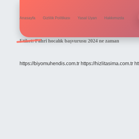
Anasayfa
Gizlilik Politikası
Yasal Uyarı
Hakkımızda
Etiket:
Fahri hocalık başvurusu 2024 ne zaman
https://biyomuhendis.com.tr
https://hizlitasima.com.tr
ht