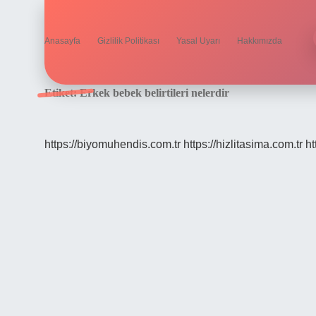
Anasayfa
Gizlilik Politikası
Yasal Uyarı
Hakkımızda
Etiket:
Erkek bebek belirtileri nelerdir
https://biyomuhendis.com.tr
https://hizlitasima.com.tr
ht