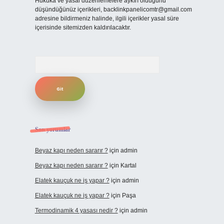
Hukuka ve yasal düzenlemelere aykırı olduğunu
düşündüğünüz içerikleri,
backlinkpanelicomtr@gmail.com
adresine bildirmeniz halinde, ilgili içerikler yasal süre
içerisinde sitemizden kaldırılacaktır.
Arama
Son yorumlar
Beyaz kapı neden sararır ?
için
admin
Beyaz kapı neden sararır ?
için
Kartal
Elatek kauçuk ne iş yapar ?
için
admin
Elatek kauçuk ne iş yapar ?
için
Paşa
Termodinamik 4 yasası nedir ?
için
admin