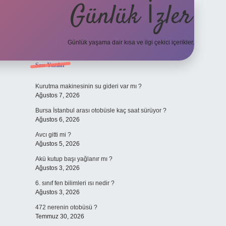
Günlük İzler
Günlük yaşama dair kısa ve ilgi çekici içerikler.
Sidebar
Son Yazılar
hiltonbet yeni giriş
betexper güvenilir mi
elexbet
Kurutma makinesinin su gideri var mı ?
Ağustos 7, 2026
Bursa İstanbul arası otobüsle kaç saat sürüyor ?
Ağustos 6, 2026
Avcı gitti mi ?
Ağustos 5, 2026
Akü kutup başı yağlanır mı ?
Ağustos 3, 2026
6. sınıf fen bilimleri ısı nedir ?
Ağustos 3, 2026
472 nerenin otobüsü ?
Temmuz 30, 2026