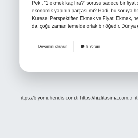
Peki, “1 ekmek kaç lira?” sorusu sadece bir fiya
ekonomik yapının parçası mı? Hadi, bu soruya hem
Küresel Perspektiften Ekmek ve Fiyatı Ekmek, hem
da, çoğu zaman temelde ortak bir öğedir. Düny
1
Devamını okuyun
8 Yorum
ekmek
kaç
lira
?
https://biyomuhendis.com.tr
https://hizlitasima.com.tr
ht