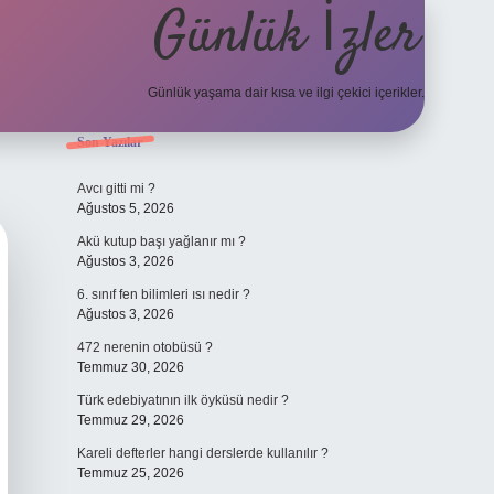
Günlük İzler
Günlük yaşama dair kısa ve ilgi çekici içerikler.
Sidebar
Son Yazılar
hiltonbet yeni giriş
betexper güvenilir mi
elexbet
Avcı gitti mi ?
Ağustos 5, 2026
Akü kutup başı yağlanır mı ?
Ağustos 3, 2026
6. sınıf fen bilimleri ısı nedir ?
Ağustos 3, 2026
472 nerenin otobüsü ?
Temmuz 30, 2026
Türk edebiyatının ilk öyküsü nedir ?
Temmuz 29, 2026
Kareli defterler hangi derslerde kullanılır ?
Temmuz 25, 2026