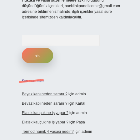
Hukuka ve yasal düzenlemelere aykırı olduğunu
düşündüğünüz içerikleri,
backlinkpanelicomtr@gmail.com
adresine bildirmeniz halinde, ilgili içerikler yasal süre
içerisinde sitemizden kaldırılacaktır.
Arama
Son yorumlar
Beyaz kapı neden sararır ?
için
admin
Beyaz kapı neden sararır ?
için
Kartal
Elatek kauçuk ne iş yapar ?
için
admin
Elatek kauçuk ne iş yapar ?
için
Paşa
Termodinamik 4 yasası nedir ?
için
admin