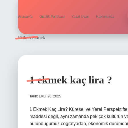
Anasayfa
Gizlilik Politikası
Yasal Uyarı
Hakkımızda
Etiket:
ekmek
1 ekmek kaç lira ?
Tarih: Eylül 28, 2025
1 Ekmek Kaç Lira? Küresel ve Yerel Perspektifte
maddesi değil, aynı zamanda pek çok kültürün ve t
bulunduğumuz coğrafyadan, ekonomik durumdan, ha