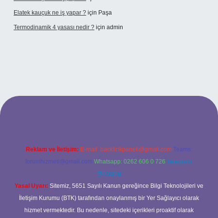
Elatek kauçuk ne iş yapar ?
için
Paşa
Termodinamik 4 yasası nedir ?
için
admin
ir mi
elexbetgiris.org
Reklam ve İletişim:
E-mail:
backlinkpaneli@gmail.com
Teams:
forumhizmeti@gmail.com
Whatsapp: 0262 606 0 726
Telegram:
@karabul
Yasal Uyarı:
Sitemiz, 5651 Sayılı Kanun gereğince Bilgi Teknolojileri ve
İletişim Kurumu (BTK) tarafından onaylanmış bir Yer Sağlayıcı olarak
hizmet vermektedir. Bu nedenle, sitedeki içerikleri proaktif olarak