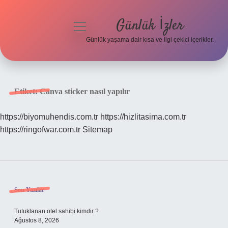
Günlük İzler
menüyü
aç
Günlük yaşama dair kısa ve ilgi çekici içerikler.
Anasayfa
Gizlilik Politikası
Etiket:
Canva sticker nasıl yapılır
Yasal Uyarı
https://biyomuhendis.com.tr
https://hizlitasima.com.tr
https://ringofwar.com.tr
Sitemap
Hakkımızda
Sidebar
Son Yazılar
Tutuklanan otel sahibi kimdir ?
Ağustos 8, 2026