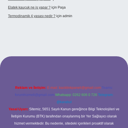
Elatek kauçuk ne iş yapar ?
için
Paşa
Termodinamik 4 yasası nedir ?
için
admin
lir mi
elexbetgiris.org
Reklam ve İletişim:
E-mail:
backlinkpaneli@gmail.com
Teams:
forumhizmeti@gmail.com
Whatsapp: 0262 606 0 726
Telegram:
@karabul
Yasal Uyarı:
Sitemiz, 5651 Sayılı Kanun gereğince Bilgi Teknolojileri ve
İletişim Kurumu (BTK) tarafından onaylanmış bir Yer Sağlayıcı olarak
hizmet vermektedir. Bu nedenle, sitedeki içerikleri proaktif olarak