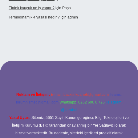
Elatek kauçuk ne iş yapar ?
için
Paşa
Termodinamik 4 yasası nedir ?
için
admin
ir mi
elexbetgiris.org
Reklam ve İletişim:
E-mail:
backlinkpaneli@gmail.com
Teams:
forumhizmeti@gmail.com
Whatsapp: 0262 606 0 726
Telegram:
@karabul
Yasal Uyarı:
Sitemiz, 5651 Sayılı Kanun gereğince Bilgi Teknolojileri ve
İletişim Kurumu (BTK) tarafından onaylanmış bir Yer Sağlayıcı olarak
hizmet vermektedir. Bu nedenle, sitedeki içerikleri proaktif olarak