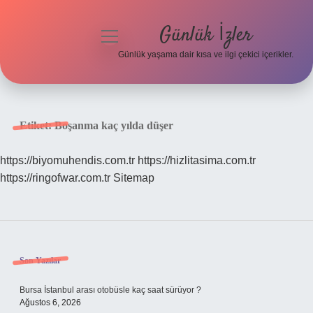
Günlük İzler
menüyü
aç
Günlük yaşama dair kısa ve ilgi çekici içerikler.
Anasayfa
Gizlilik Politikası
Etiket:
Boşanma kaç yılda düşer
Yasal Uyarı
https://biyomuhendis.com.tr
https://hizlitasima.com.tr
https://ringofwar.com.tr
Sitemap
Hakkımızda
Sidebar
Son Yazılar
Bursa İstanbul arası otobüsle kaç saat sürüyor ?
Ağustos 6, 2026