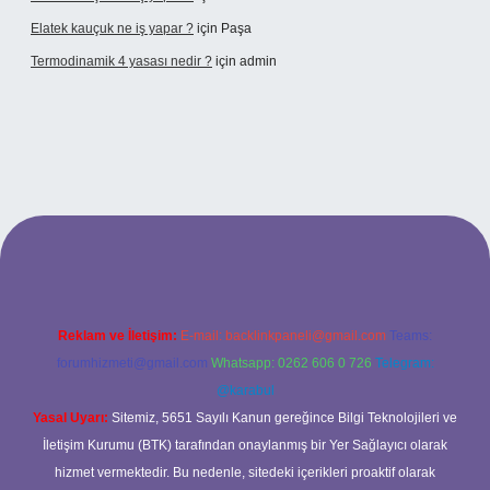
Elatek kauçuk ne iş yapar ?
için
Paşa
Termodinamik 4 yasası nedir ?
için
admin
ir mi
elexbetgiris.org
Reklam ve İletişim:
E-mail:
backlinkpaneli@gmail.com
Teams:
forumhizmeti@gmail.com
Whatsapp: 0262 606 0 726
Telegram:
@karabul
Yasal Uyarı:
Sitemiz, 5651 Sayılı Kanun gereğince Bilgi Teknolojileri ve
İletişim Kurumu (BTK) tarafından onaylanmış bir Yer Sağlayıcı olarak
hizmet vermektedir. Bu nedenle, sitedeki içerikleri proaktif olarak