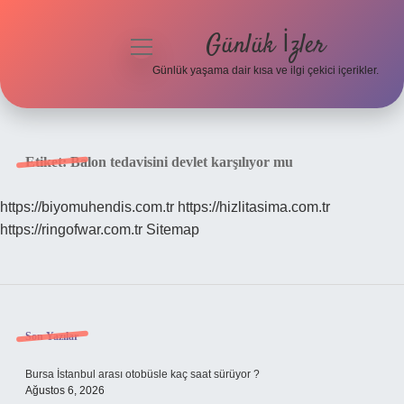
Günlük İzler
menüyü
aç
Günlük yaşama dair kısa ve ilgi çekici içerikler.
Anasayfa
Gizlilik Politikası
Etiket:
Balon tedavisini devlet karşılıyor mu
Yasal Uyarı
https://biyomuhendis.com.tr
https://hizlitasima.com.tr
https://ringofwar.com.tr
Sitemap
Hakkımızda
Sidebar
Son Yazılar
Bursa İstanbul arası otobüsle kaç saat sürüyor ?
Ağustos 6, 2026