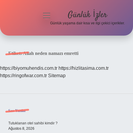
Günlük İzler
menüyü
aç
Günlük yaşama dair kısa ve ilgi çekici içerikler.
Anasayfa
Gizlilik Politikası
Etiket:
Allah neden namazı emretti
Yasal Uyarı
https://biyomuhendis.com.tr
https://hizlitasima.com.tr
https://ringofwar.com.tr
Sitemap
Hakkımızda
Sidebar
Son Yazılar
Tutuklanan otel sahibi kimdir ?
Ağustos 8, 2026