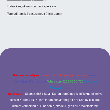
Elatek kauçuk ne iş yapar ?
için
Paşa
Termodinamik 4 yasası nedir ?
için
admin
ir mi
elexbetgiris.org
Reklam ve İletişim:
E-mail:
backlinkpaneli@gmail.com
Teams:
forumhizmeti@gmail.com
Whatsapp: 0262 606 0 726
Telegram:
@karabul
Yasal Uyarı:
Sitemiz, 5651 Sayılı Kanun gereğince Bilgi Teknolojileri ve
İletişim Kurumu (BTK) tarafından onaylanmış bir Yer Sağlayıcı olarak
hizmet vermektedir. Bu nedenle, sitedeki içerikleri proaktif olarak