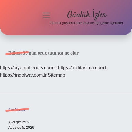
Günlük İzler
menüyü
aç
Günlük yaşama dair kısa ve ilgi çekici içerikler.
Anasayfa
Gizlilik Politikası
Etiket:
30 gün oruç tutunca ne olur
Yasal Uyarı
https://biyomuhendis.com.tr
https://hizlitasima.com.tr
https://ringofwar.com.tr
Sitemap
Hakkımızda
Sidebar
Son Yazılar
Avcı gitti mi ?
Ağustos 5, 2026