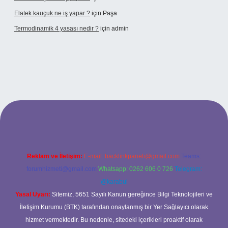
Elatek kauçuk ne iş yapar ?
için
Paşa
Termodinamik 4 yasası nedir ?
için
admin
ir mi
elexbetgiris.org
Reklam ve İletişim:
E-mail:
backlinkpaneli@gmail.com
Teams:
forumhizmeti@gmail.com
Whatsapp: 0262 606 0 726
Telegram:
@karabul
Yasal Uyarı:
Sitemiz, 5651 Sayılı Kanun gereğince Bilgi Teknolojileri ve
İletişim Kurumu (BTK) tarafından onaylanmış bir Yer Sağlayıcı olarak
hizmet vermektedir. Bu nedenle, sitedeki içerikleri proaktif olarak