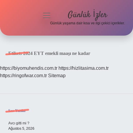
Günlük İzler
menüyü
aç
Günlük yaşama dair kısa ve ilgi çekici içerikler.
Anasayfa
Gizlilik Politikası
Etiket:
2024 EYT emekli maaşı ne kadar
Yasal Uyarı
https://biyomuhendis.com.tr
https://hizlitasima.com.tr
https://ringofwar.com.tr
Sitemap
Hakkımızda
Sidebar
Son Yazılar
Avcı gitti mi ?
Ağustos 5, 2026