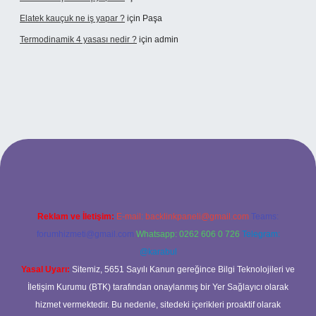
Elatek kauçuk ne iş yapar ?
için
Paşa
Termodinamik 4 yasası nedir ?
için
admin
ir mi
elexbetgiris.org
Reklam ve İletişim:
E-mail:
backlinkpaneli@gmail.com
Teams:
forumhizmeti@gmail.com
Whatsapp: 0262 606 0 726
Telegram:
@karabul
Yasal Uyarı:
Sitemiz, 5651 Sayılı Kanun gereğince Bilgi Teknolojileri ve
İletişim Kurumu (BTK) tarafından onaylanmış bir Yer Sağlayıcı olarak
hizmet vermektedir. Bu nedenle, sitedeki içerikleri proaktif olarak