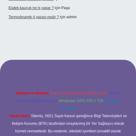
Elatek kauçuk ne iş yapar ?
için
Paşa
Termodinamik 4 yasası nedir ?
için
admin
lir mi
elexbetgiris.org
Reklam ve İletişim:
E-mail:
backlinkpaneli@gmail.com
Teams:
forumhizmeti@gmail.com
Whatsapp: 0262 606 0 726
Telegram:
@karabul
Yasal Uyarı:
Sitemiz, 5651 Sayılı Kanun gereğince Bilgi Teknolojileri ve
İletişim Kurumu (BTK) tarafından onaylanmış bir Yer Sağlayıcı olarak
hizmet vermektedir. Bu nedenle, sitedeki içerikleri proaktif olarak