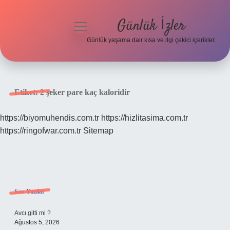
Günlük İzler
menüyü
aç
Günlük yaşama dair kısa ve ilgi çekici içerikler.
Anasayfa
Gizlilik Politikası
Etiket:
2 şeker pare kaç kaloridir
Yasal Uyarı
https://biyomuhendis.com.tr
https://hizlitasima.com.tr
https://ringofwar.com.tr
Sitemap
Hakkımızda
Sidebar
Son Yazılar
Avcı gitti mi ?
Ağustos 5, 2026